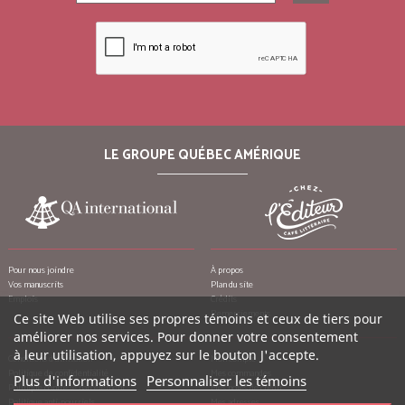
LE GROUPE QUÉBEC AMÉRIQUE
Pour nous joindre
À propos
Vos manuscrits
Plan du site
Emplois
Crédits
Remerciements
Ce site Web utilise ses propres témoins et ceux de tiers pour
améliorer nos services. Pour donner votre consentement
à leur utilisation, appuyez sur le bouton J'accepte.
Conditions d’utilisation
Mon compte
Politique de confidentialité
Mes commandes
Plus d'informations
Personnaliser les témoins
Politique contre le harcèlement
Mes notes de crédit
Politique anti-pourriels
Mes adresses