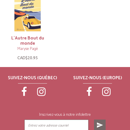
L’Autre Bout du
monde
Maryse Pagé
CAD$20.95
SUIVEZ-NOUS (QUÉBEC)
SUIVEZ-NOUS (EUROPE)
Inscrivez-vous à notre infolettre
send