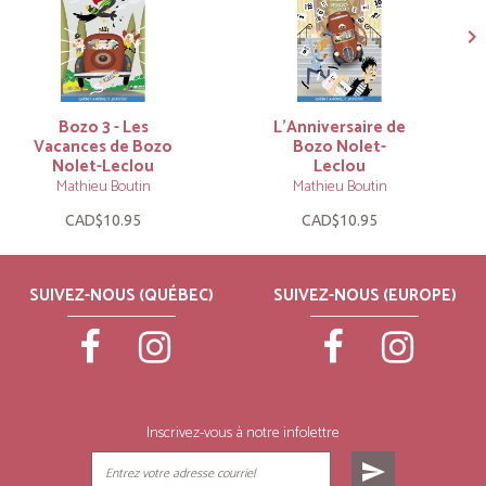
Bozo 3 - Les
L’Anniversaire de
Vacances de Bozo
Bozo Nolet-
Nolet-Leclou
Leclou
Mathieu Boutin
Mathieu Boutin
CAD$10.95
CAD$10.95
SUIVEZ-NOUS (QUÉBEC)
SUIVEZ-NOUS (EUROPE)
Inscrivez-vous à notre infolettre
send