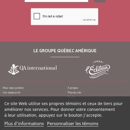
LE GROUPE QUÉBEC AMÉRIQUE
Pour nous joindre
À propos
Vos manuscrits
Plan du site
Emplois
Crédits
Remerciements
Ce site Web utilise ses propres témoins et ceux de tiers pour
améliorer nos services. Pour donner votre consentement
à leur utilisation, appuyez sur le bouton J'accepte.
Conditions d’utilisation
Mon compte
Politique de confidentialité
Mes commandes
Plus d'informations
Personnaliser les témoins
Politique contre le harcèlement
Mes notes de crédit