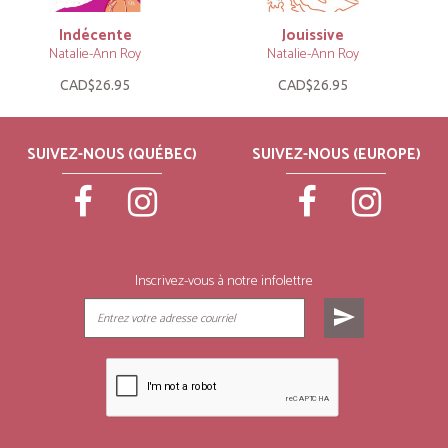
Indécente
Jouissive
Natalie-Ann Roy
Natalie-Ann Roy
CAD$26.95
CAD$26.95
SUIVEZ-NOUS (QUÉBEC)
SUIVEZ-NOUS (EUROPE)
Inscrivez-vous à notre infolettre
send