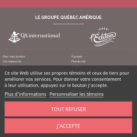
LE GROUPE QUÉBEC AMÉRIQUE
Pour nous joindre
À propos
Vos manuscrits
Plan du site
Emplois
Crédits
Remerciements
Ce site Web utilise ses propres témoins et ceux de tiers pour
améliorer nos services. Pour donner votre consentement
à leur utilisation, appuyez sur le bouton J'accepte.
Conditions d’utilisation
Mon compte
Politique de confidentialité
Mes commandes
Plus d'informations
Personnaliser les témoins
Politique contre le harcèlement
Mes notes de crédit
Politique anti-pourriels
Mes adresses
Politique de retour
Mes informations personnelles
TOUT REFUSER
Mes bons de réduction
J'ACCEPTE
©
2026
Québec Amérique, tous droits réservés