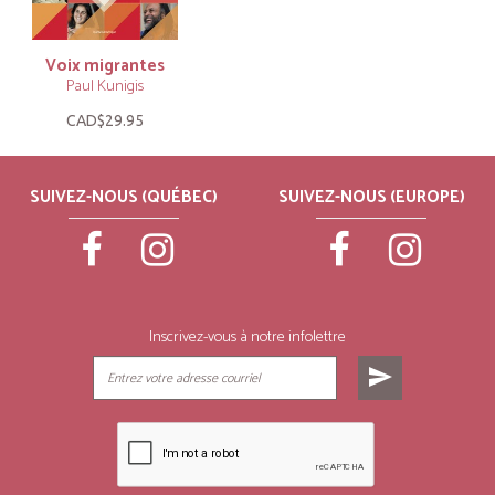
Voix migrantes
Paul Kunigis
CAD$29.95
SUIVEZ-NOUS (QUÉBEC)
SUIVEZ-NOUS (EUROPE)
Inscrivez-vous à notre infolettre
send