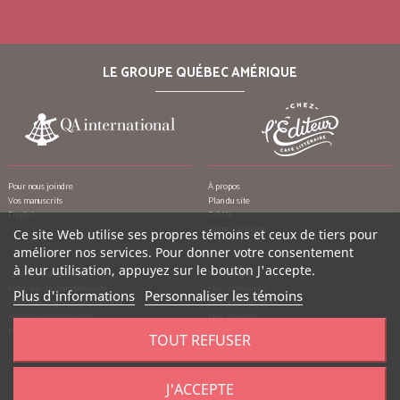
LE GROUPE QUÉBEC AMÉRIQUE
Pour nous joindre
À propos
Vos manuscrits
Plan du site
Emplois
Crédits
Remerciements
Ce site Web utilise ses propres témoins et ceux de tiers pour
améliorer nos services. Pour donner votre consentement
à leur utilisation, appuyez sur le bouton J'accepte.
Conditions d’utilisation
Mon compte
Politique de confidentialité
Mes commandes
Plus d'informations
Personnaliser les témoins
Politique contre le harcèlement
Mes notes de crédit
Politique anti-pourriels
Mes adresses
Politique de retour
Mes informations personnelles
TOUT REFUSER
Mes bons de réduction
J'ACCEPTE
©
2026
Québec Amérique, tous droits réservés