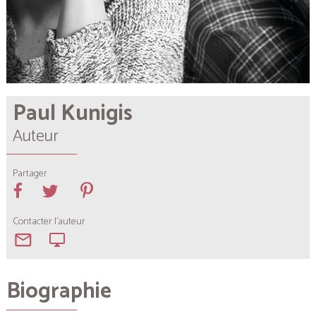
Paul Kunigis
Auteur
Partager
Contacter l'auteur
mail_outline
desktop_windows
Biographie