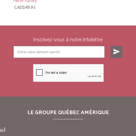
Pierre Harvey
CAD$49.95
Inscrivez-vous à notre infolettre
send
LE GROUPE QUÉBEC AMÉRIQUE