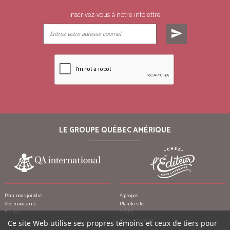
Inscrivez-vous à notre infolettre
send
LE GROUPE QUÉBEC AMÉRIQUE
Pour nous joindre
À propos
Vos manuscrits
Plan du site
Emplois
Crédits
Remerciements
Ce site Web utilise ses propres témoins et ceux de tiers pour