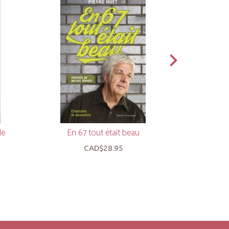
de
En 67 tout était beau
Ma vie
CAD$28.95