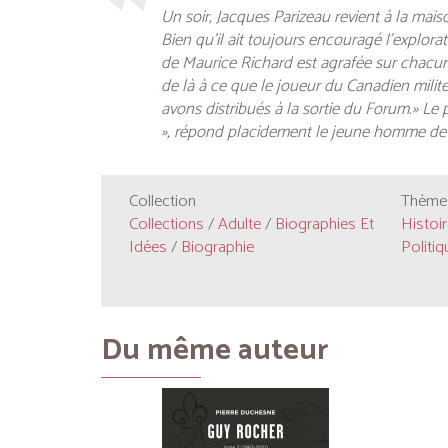
Un soir, Jacques Parizeau revient à la mais
Bien qu’il ait toujours encouragé l’explora
de Maurice Richard est agrafée sur chacune
de là à ce que le joueur du Canadien milite 
avons distribués à la sortie du Forum.» Le
», répond placidement le jeune homme de 
Collection
Thèmes
Collections
/
Adulte
/
Biographies Et
Histoir
Idées
/
Biographie
Politiq
Du même auteur