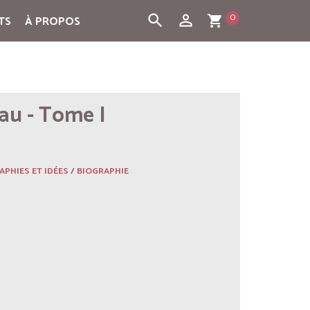
0
search
person_outline
TS
À PROPOS
shopping_cart
au - Tome I
APHIES ET IDÉES
/
BIOGRAPHIE