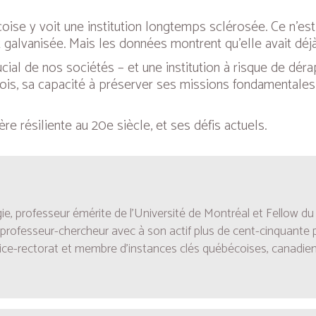
oise y voit une institution longtemps sclérosée. Ce n’est
 galvanisée. Mais les données montrent qu’elle avait déj
ial de nos sociétés – et une institution à risque de dérap
fois, sa capacité à préserver ses missions fondamental
ère résiliente au 20e siècle, et ses défis actuels.
gie, professeur émérite de l’Université de Montréal et Fello
rofesseur-chercheur avec à son actif plus de cent-cinquante p
ice-rectorat et membre d’instances clés québécoises, canadienn