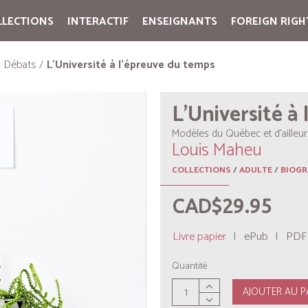
LLECTIONS
INTERACTIF
ENSEIGNANTS
FOREIGN RIGH
Cart:
(vide)
Débats
L’Université à l’épreuve du temps
L’Université à
Modèles du Québec et d’ailleur
Louis Maheu
COLLECTIONS
/
ADULTE
/
BIOGR
CAD$29.95
Livre papier
|
ePub
|
PDF
Quantité
AJOUTER AU P