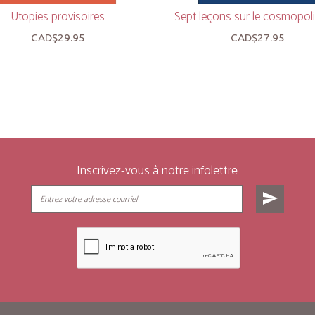
Utopies provisoires
Sept leçons sur le cosmopol
CAD$29.95
CAD$27.95
Inscrivez-vous à notre infolettre
send