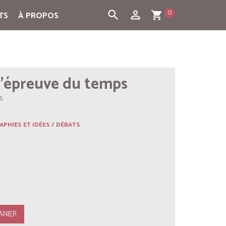
0
search
person_outline
TS
À PROPOS
shopping_cart
 l’épreuve du temps
s
APHIES ET IDÉES
/
DÉBATS
ANIER