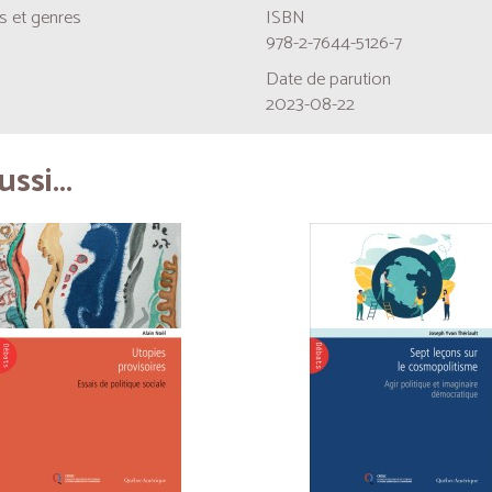
 et genres
ISBN
978-2-7644-5126-7
Date de parution
2023-08-22
ssi...