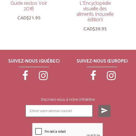
Guide restos Voir
L’Encyclopédie
2018
visuelle des
aliments (nouvelle
CAD$21.95
édition)
CAD$39.95
SUIVEZ-NOUS (QUÉBEC)
SUIVEZ-NOUS (EUROPE)
Inscrivez-vous à notre infolettre
send