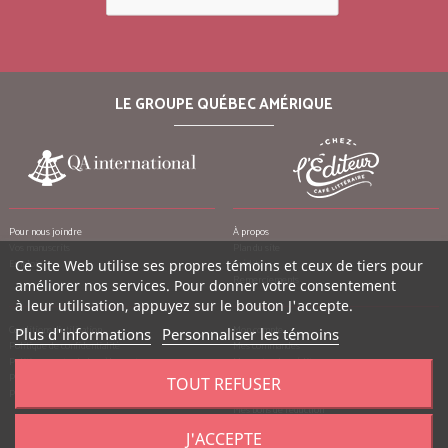
LE GROUPE QUÉBEC AMÉRIQUE
Pour nous joindre
À propos
Vos manuscrits
Plan du site
Ce site Web utilise ses propres témoins et ceux de tiers pour
Emplois
Crédits
Remerciements
améliorer nos services. Pour donner votre consentement
à leur utilisation, appuyez sur le bouton J'accepte.
Conditions d’utilisation
Mon compte
Plus d'informations
Personnaliser les témoins
Politique de confidentialité
Mes commandes
Politique contre le harcèlement
Mes notes de crédit
Politique anti-pourriels
Mes adresses
TOUT REFUSER
Politique de retour
Mes informations personnelles
Mes bons de réduction
J'ACCEPTE
©
2026
Québec Amérique, tous droits réservés