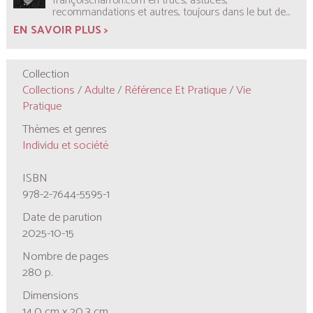
françoischarron.com en trucs, astuces,
recommandations et autres, toujours dans le but de...
EN SAVOIR PLUS >
Collection
Collections
/
Adulte
/
Référence Et Pratique
/
Vie
Pratique
Thèmes et genres
Individu et société
ISBN
978-2-7644-5595-1
Date de parution
2025-10-15
Nombre de pages
280 p.
Dimensions
14,0 cm x 20,3 cm