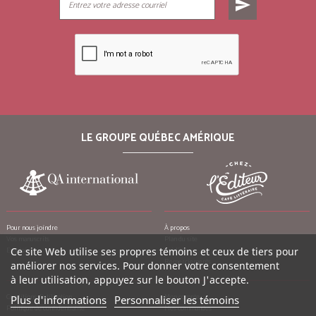
send
LE GROUPE QUÉBEC AMÉRIQUE
Pour nous joindre
À propos
Vos manuscrits
Plan du site
Emplois
Crédits
Ce site Web utilise ses propres témoins et ceux de tiers pour
Remerciements
améliorer nos services. Pour donner votre consentement
à leur utilisation, appuyez sur le bouton J'accepte.
Conditions d’utilisation
Mon compte
Plus d'informations
Personnaliser les témoins
Politique de confidentialité
Mes commandes