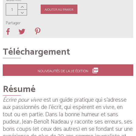
AJOUTER AU PANIER
Partager
Téléchargement
picture_as_pdf
NOUVEAUTÉS DE LA 2E ÉDITION
Résumé
Écrire pour vivre
est un guide pratique qui s’adresse
aux passionnés de l’écrit, qui espèrent en vivre, en
tout ou en partie. Dans la bonne humeur et sans
pudeur, Jean-Benoît Nadeau y raconte ses erreurs, ses
bons coups (et ceux des autres) en se fondant sur une