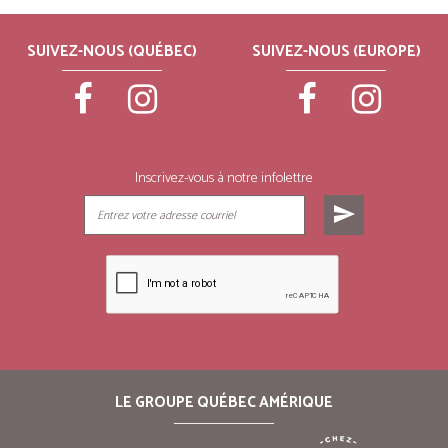
SUIVEZ-NOUS (QUÉBEC)
SUIVEZ-NOUS (EUROPE)
Inscrivez-vous à notre infolettre
send
LE GROUPE QUÉBEC AMÉRIQUE