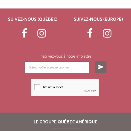
SUIVEZ-NOUS (QUÉBEC)
SUIVEZ-NOUS (EUROPE)
Inscrivez-vous à notre infolettre
send
LE GROUPE QUÉBEC AMÉRIQUE