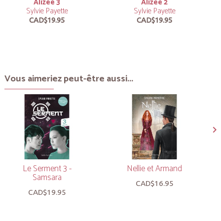
Alizée 3
Alizée 2
Sylvie Payette
Sylvie Payette
CAD$19.95
CAD$19.95
Vous aimeriez peut-être aussi...
Le Serment 3 -
Nellie et Armand
Samsara
CAD$16.95
CAD$19.95