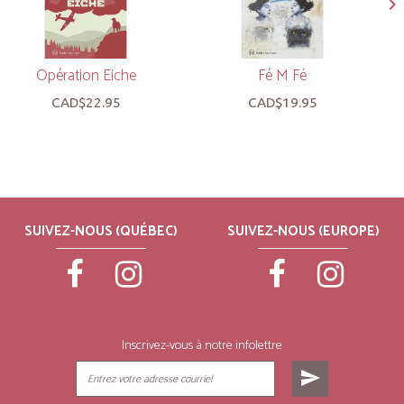
Opération Eiche
Fé M Fé
CAD$22.95
CAD$19.95
SUIVEZ-NOUS (QUÉBEC)
SUIVEZ-NOUS (EUROPE)
Inscrivez-vous à notre infolettre
send