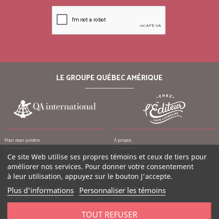
LE GROUPE QUÉBEC AMÉRIQUE
Pour nous joindre
À propos
Vos manuscrits
Plan du site
Emplois
Ce site Web utilise ses propres témoins et ceux de tiers pour
Crédits
Remerciements
améliorer nos services. Pour donner votre consentement
à leur utilisation, appuyez sur le bouton J'accepte.
Conditions d’utilisation
Mon compte
Plus d'informations
Personnaliser les témoins
Politique de confidentialité
Mes commandes
Politique contre le harcèlement
Mes notes de crédit
Politique anti-pourriels
Mes adresses
TOUT REFUSER