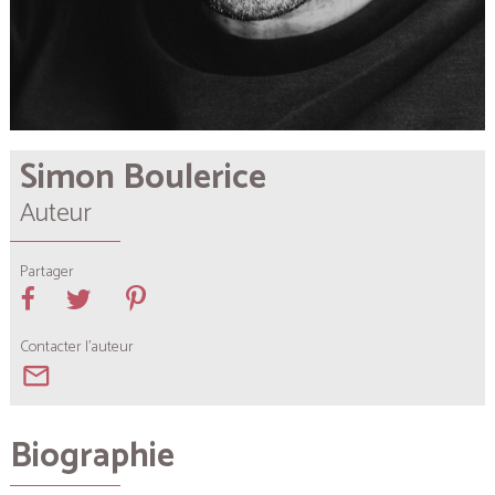
Simon Boulerice
Auteur
Partager
Contacter l'auteur
mail_outline
Biographie