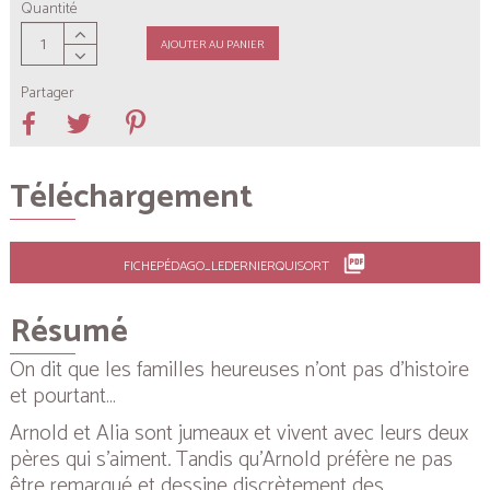
Quantité
AJOUTER AU PANIER
Partager
Téléchargement
picture_as_pdf
FICHEPÉDAGO_LEDERNIERQUISORT
Résumé
On dit que les familles heureuses n’ont pas d’histoire
et pourtant…
Arnold et Alia sont jumeaux et vivent avec leurs deux
pères qui s’aiment. Tandis qu’Arnold préfère ne pas
être remarqué et dessine discrètement des