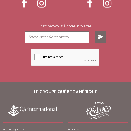
Inscrivez-vous à notre infolettre
send
LE GROUPE QUÉBEC AMÉRIQUE
Pour nous joindre
À propos