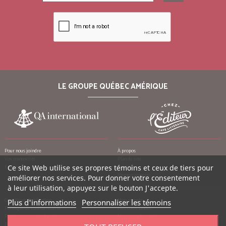
LE GROUPE QUÉBEC AMÉRIQUE
Pour nous joindre
À propos
Vos manuscrits
Plan du site
Emplois
Crédits
Ce site Web utilise ses propres témoins et ceux de tiers pour
Remerciements
améliorer nos services. Pour donner votre consentement
à leur utilisation, appuyez sur le bouton J'accepte.
Conditions d’utilisation
Mon compte
Plus d'informations
Personnaliser les témoins
Politique de confidentialité
Mes commandes
Politique contre le harcèlement
Mes notes de crédit
Politique anti-pourriels
Mes adresses