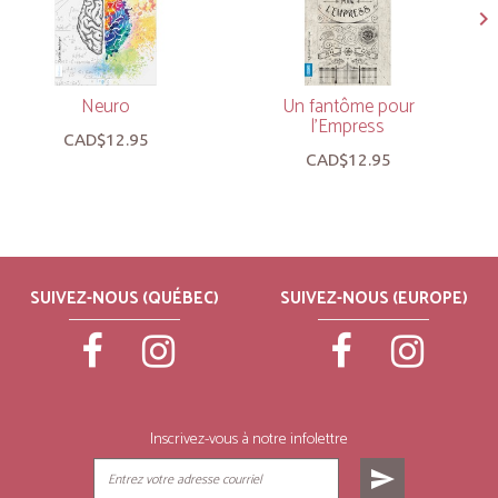
Neuro
Un fantôme pour
l’Empress
CAD$12.95
CAD$12.95
SUIVEZ-NOUS (QUÉBEC)
SUIVEZ-NOUS (EUROPE)
Inscrivez-vous à notre infolettre
send