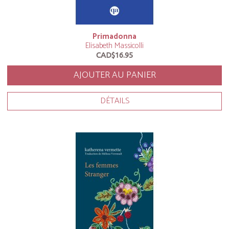
Primadonna
Elisabeth Massicolli
CAD$16.95
AJOUTER AU PANIER
DÉTAILS