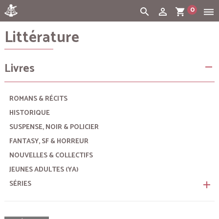
0
search
person_outline
shopping_cart
dehaze
Littérature
Cart:
(vide)
Livres
remove
ROMANS & RÉCITS
HISTORIQUE
SUSPENSE, NOIR & POLICIER
FANTASY, SF & HORREUR
NOUVELLES & COLLECTIFS
JEUNES ADULTES (YA)
SÉRIES
remove