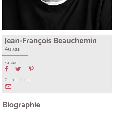
Jean-François Beauchemin
Auteur
Partager
Contacter l'auteur
mail_outline
Biographie