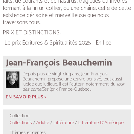
faits, de courants et de hasards, tragiques ou frivoles,
formant à la fin un collier, ou une chaîne, celle de cette
existence dérisoire et merveilleuse que nous
traversons tous.
PRIX ET DISTINCTIONS:
-Le prix Écritures & Spiritualités 2025 - En lice
Jean-François Beauchemin
Depuis plus de vingt-cinq ans, Jean-François
Beauchemin propose une œuvre pensive, tout aussi
lucide que ludique. Il est l’auteur, notamment, du
Jour
des
corneilles
(prix France-Québec...
EN SAVOIR PLUS >
Collection
Collections
/
Adulte
/
Littérature
/
Littérature D'Amérique
Thèmes et genres