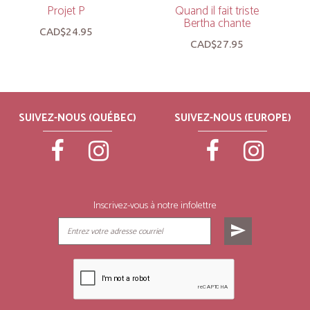
Projet P
Quand il fait triste
Bertha chante
CAD$24.95
CAD$27.95
SUIVEZ-NOUS (QUÉBEC)
SUIVEZ-NOUS (EUROPE)
Inscrivez-vous à notre infolettre
send