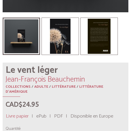
Le vent léger
Jean-François Beauchemin
COLLECTIONS
/
ADULTE
/
LITTÉRATURE
/
LITTÉRATURE
D'AMÉRIQUE
CAD$24.95
Livre papier
|
ePub
|
PDF
|
Disponible en Europe
Quantité