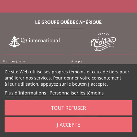
LE GROUPE QUÉBEC AMÉRIQUE
Pour nous joindre
À propos
Vos manuscrits
Plan du site
Emplois
Ce site Web utilise ses propres témoins et ceux de tiers pour
Crédits
Remerciements
améliorer nos services. Pour donner votre consentement
à leur utilisation, appuyez sur le bouton J'accepte.
Conditions d’utilisation
Mon compte
Plus d'informations
Personnaliser les témoins
Politique de confidentialité
Mes commandes
Politique contre le harcèlement
Mes notes de crédit
Politique anti-pourriels
Mes adresses
TOUT REFUSER
Politique de retour
Mes informations personnelles
Mes bons de réduction
J'ACCEPTE
©
2026
Québec Amérique, tous droits réservés