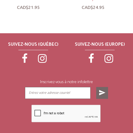
CAD$21.95
CAD$24.95
SUIVEZ-NOUS (QUÉBEC)
SUIVEZ-NOUS (EUROPE)
Inscrivez-vous à notre infolettre
send