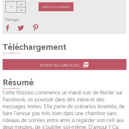
AJOUTER AU PANIER
Partager
Téléchargement
picture_as_pdf
EXTRAIT DU LIVRE AUDIO
Résumé
Cette histoire commence un mardi soir de février sur
Facebook, se poursuit dans des
inbox
et des
messages textes. Elle parle de scénarios inventés, de
faire l’amour pas très bien dans une chambre sans
rideaux, de soirées entre amis à regarder son cell aux
deux mi­­nutes, de s’oublier soi-même. D’amour ? Ça,