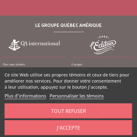
LE GROUPE QUÉBEC AMÉRIQUE
Pour nous joindre
À propos
Vos manuscrits
Plan du site
Emplois
Ce site Web utilise ses propres témoins et ceux de tiers pour
Crédits
Remerciements
améliorer nos services. Pour donner votre consentement
à leur utilisation, appuyez sur le bouton J'accepte.
Conditions d’utilisation
Mon compte
Plus d'informations
Personnaliser les témoins
Politique de confidentialité
Mes commandes
Politique contre le harcèlement
Mes notes de crédit
Politique anti-pourriels
Mes adresses
TOUT REFUSER
Politique de retour
Mes informations personnelles
Mes bons de réduction
J'ACCEPTE
©
2026
Québec Amérique, tous droits réservés