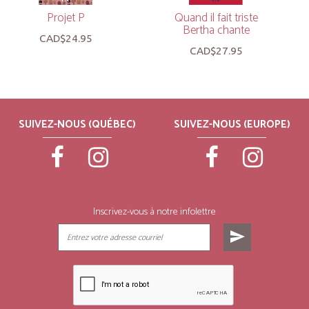
Projet P
Quand il fait triste
Bertha chante
CAD$24.95
CAD$27.95
SUIVEZ-NOUS (QUÉBEC)
SUIVEZ-NOUS (EUROPE)
Inscrivez-vous à notre infolettre
send