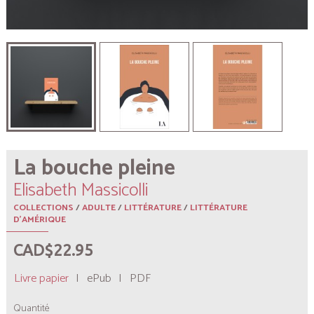
La bouche pleine
Elisabeth Massicolli
COLLECTIONS
/
ADULTE
/
LITTÉRATURE
/
LITTÉRATURE
D'AMÉRIQUE
CAD$22.95
Livre papier
|
ePub
|
PDF
Quantité