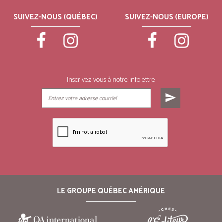
SUIVEZ-NOUS (QUÉBEC)
SUIVEZ-NOUS (EUROPE)
Inscrivez-vous à notre infolettre
send
LE GROUPE QUÉBEC AMÉRIQUE