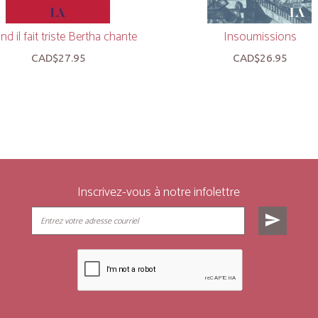
d il fait triste Bertha chante
Insoumissions
CAD$27.95
CAD$26.95
Inscrivez-vous à notre infolettre
send