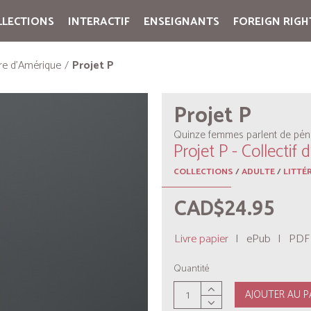
LLECTIONS
INTERACTIF
ENSEIGNANTS
FOREIGN RIGH
Cart:
(vide)
ure d'Amérique
Projet P
Projet P
Quinze femmes parlent de pén
Projet P - Collectif 
COLLECTIONS
/
ADULTE
/
LITTÉ
CAD$24.95
Livre papier
|
ePub
|
PDF
Quantité
AJOUTER AU P