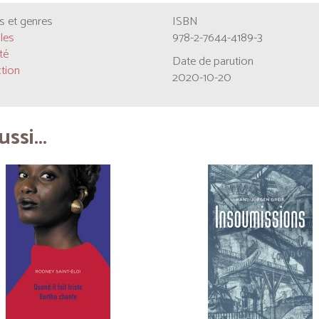
 et genres
ISBN
les
978-2-7644-4189-3
té
Date de parution
ction
2020-10-20
ssi...