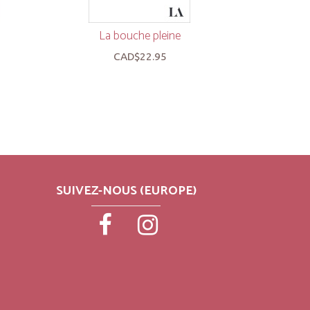
La bouche pleine
La t
CAD$22.95
SUIVEZ-NOUS (EUROPE)