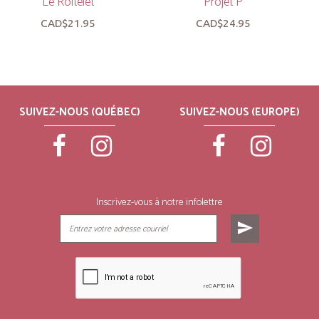
Le Roitelet
Projet P
CAD$21.95
CAD$24.95
SUIVEZ-NOUS (QUÉBEC)
SUIVEZ-NOUS (EUROPE)
Inscrivez-vous à notre infolettre
send