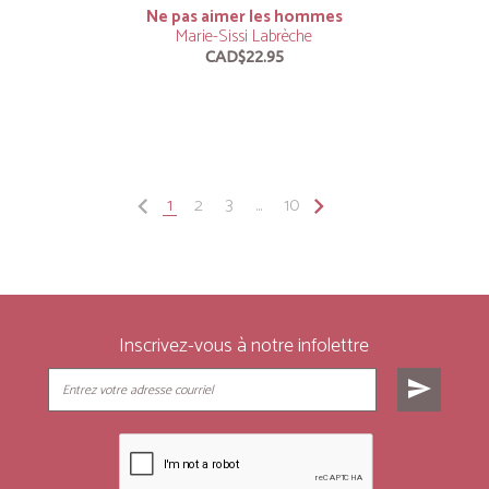
Ne pas aimer les hommes
Marie-Sissi Labrèche
CAD$22.95
keyboard_arrow_left
1
2
3
...
10
keyboard_arrow_right
Inscrivez-vous à notre infolettre
send