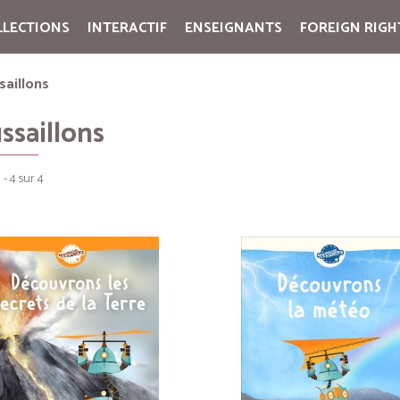
LLECTIONS
INTERACTIF
ENSEIGNANTS
FOREIGN RIGH
Cart:
(vide)
aillons
ssaillons
 - 4 sur 4