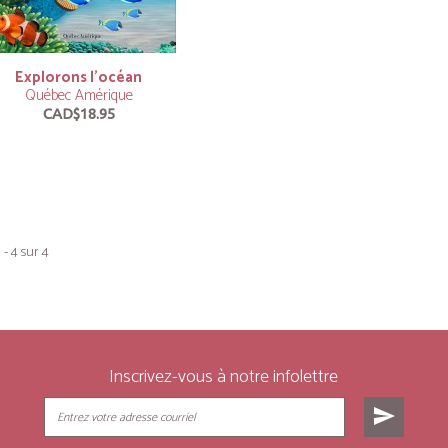
Explorons l’océan
Québec Amérique
CAD$18.95
 - 4 sur 4
Inscrivez-vous à notre infolettre
send