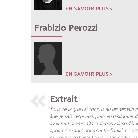
EN SAVOIR PLUS >
Frabizio Perozzi
EN SAVOIR PLUS >
Extrait
Tous ceux que j’ai connus au lendemain de 
âge. Je sais cette nuit, pour en distingue
avait tout promis. On croit pouvoir se dét
apprend malgré nous sur la dignité, ce sent
que prend ce hasard à nous reprendre le ver