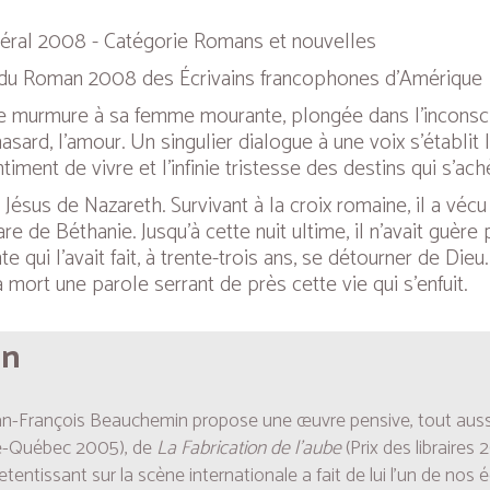
général 2008 - Catégorie Romans et nouvelles
ix du Roman 2008 des Écrivains francophones d’Amérique
mme murmure à sa femme mourante, plongée dans l’inconsc
e hasard, l’amour. Un singulier dialogue à une voix s’établit
ntiment de vivre et l’infinie tristesse des destins qui s’ach
 Jésus de Nazareth. Survivant à la croix romaine, il a vé
re de Béthanie. Jusqu’à cette nuit ultime, il n’avait guèr
qui l’avait fait, à trente-trois ans, se détourner de Dieu.
 mort une parole serrant de près cette vie qui s’enfuit.
in
ean-François Beauchemin propose une œuvre pensive, tout aussi 
ce-Québec 2005), de
La Fabrication de l’aube
(Prix des libraires
entissant sur la scène internationale a fait de lui l’un de nos écr