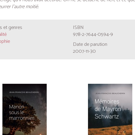
rer l’autre moitié.
 et genres
ISBN
lité
978-2-7644-0594-9
ophie
Date de parution
2007-11-30