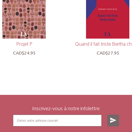
Projet P
Quand il fait triste Bertha c
CAD$24.95
CAD$27.95
Inscrivez-vous à notre infolettre
send