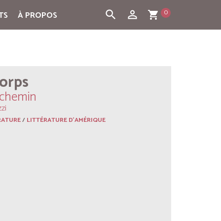
0
search
person_outline
TS
À PROPOS
shopping_cart
corps
uchemin
zi
RATURE
/
LITTÉRATURE D'AMÉRIQUE