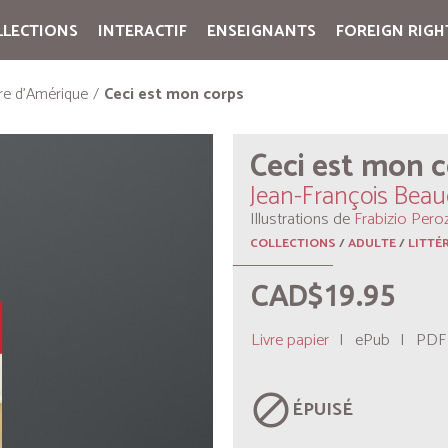
LLECTIONS
INTERACTIF
ENSEIGNANTS
FOREIGN RIGH
Cart:
(vide)
ure d'Amérique
Ceci est mon corps
Ceci est mon 
Jean-François Bea
Illustrations de
Frabizio Peroz
COLLECTIONS
/
ADULTE
/
LITTÉ
CAD$19.95
Livre papier
|
ePub
|
PDF
block
ÉPUISÉ