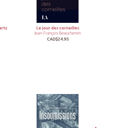
artz
Le jour des corneilles
L
Jean-François Beauchemin
Jean-F
CAD$24.95