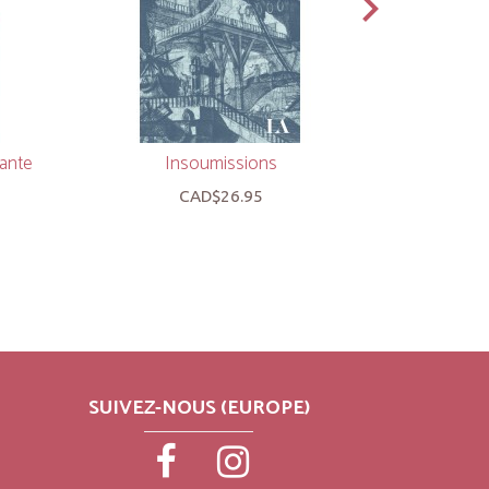
hante
Insoumissions
La
CAD$26.95
SUIVEZ-NOUS (EUROPE)