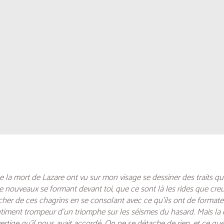
la mort de Lazare ont vu sur mon visage se dessiner des traits qui
r de nouveaux se formant devant toi, que ce sont là les rides que c
acher de ces chagrins en se consolant avec ce qu’ils ont de format
iment trompeur d’un triomphe sur les séismes du hasard. Mais la dig
tige qu’il nous avait accordé. On ne se détache de rien, et ce que 