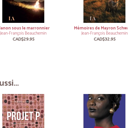
anon sous le marronnier
Mémoires de Mayron Schw
Jean-François Beauchemin
Jean-François Beauchemin
CAD$29.95
CAD$32.95
ssi...