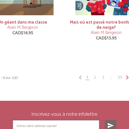
Un géant dans ma classe
Mais où est passé notre bo
Alain M. Bergeron
de neige?
Alain M. Bergeron
CAD$16.95
CAD$15.95
keyboard_arrow_left
1
2
3
...
39
keyboard_arrow
 - 6 sur 230
Inscrivez-vous à notre infolettre
send