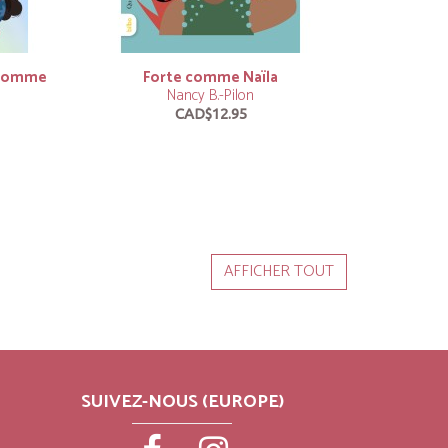
nhomme
Forte comme Naïla
Nancy B.-Pilon
CAD$12.95
_right
AFFICHER TOUT
SUIVEZ-NOUS (EUROPE)