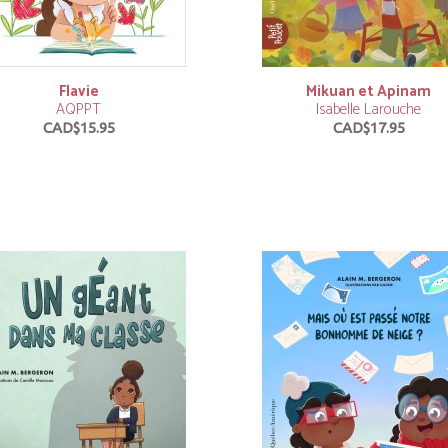
Flavie
Mikuan et Apinam
AQPPT
Isabelle Larouche
CAD$15.95
CAD$17.95