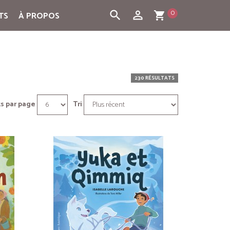
0
search
person_outline
TS
À PROPOS
shopping_cart
230 RÉSULTATS
s par page
Tri