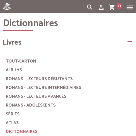
0
search
person_outline
shopping_cart
dehaze
Dictionnaires
Cart:
(vide)
Livres
remove
TOUT-CARTON
ALBUMS
ROMANS - LECTEURS DÉBUTANTS
ROMANS - LECTEURS INTERMÉDIAIRES
ROMANS - LECTEURS AVANCÉS
ROMANS - ADOLESCENTS
SÉRIES
ATLAS
DICTIONNAIRES