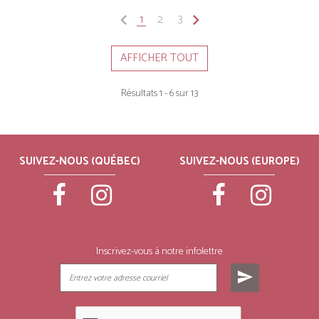
keyboard_arrow_left
1
2
3
keyboard_arrow_right
AFFICHER TOUT
Résultats 1 - 6 sur 13
SUIVEZ-NOUS (QUÉBEC)
SUIVEZ-NOUS (EUROPE)
Inscrivez-vous à notre infolettre
send