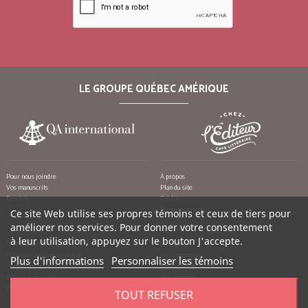
LE GROUPE QUÉBEC AMÉRIQUE
Pour nous joindre
À propos
Vos manuscrits
Plan du site
Emplois
Crédits
Remerciements
Ce site Web utilise ses propres témoins et ceux de tiers pour
améliorer nos services. Pour donner votre consentement
à leur utilisation, appuyez sur le bouton J'accepte.
Conditions d’utilisation
Mon compte
Politique de confidentialité
Mes commandes
Plus d'informations
Personnaliser les témoins
Politique contre le harcèlement
Mes notes de crédit
Politique anti-pourriels
Mes adresses
Politique de retour
Mes informations personnelles
TOUT REFUSER
Mes bons de réduction