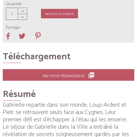
Quantité
AJOUTER AU PANIER
Partager
Téléchargement
picture_as_pdf
1832-FICHE-PÉDAGOGIQUE
Résumé
Gabrielle repartie dans son monde, Loup-Ardent et
Pietr se retrouvent seuls face aux Cygnes. Leur
premier défi est d’échapper à l’étau qui les enserre.
Le séjour de Gabrielle dans la Ville a entraîné la
révélation de secrets soigneusement gardés par les