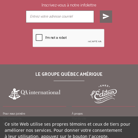
Inscrivez-vous à notre infolettre
send
LE GROUPE QUÉBEC AMÉRIQUE
Pour nous joindre
À propos
Vos manuscrits
Plan du site
Emplois
Crédits
Ce site Web utilise ses propres témoins et ceux de tiers pour
Remerciements
améliorer nos services. Pour donner votre consentement
à leur utilisation, appuyez sur le bouton J'accepte.