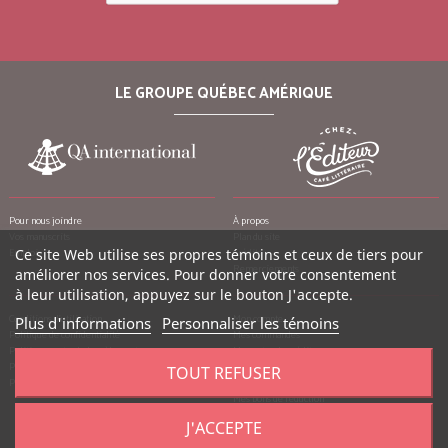
LE GROUPE QUÉBEC AMÉRIQUE
Pour nous joindre
À propos
Vos manuscrits
Plan du site
Emplois
Ce site Web utilise ses propres témoins et ceux de tiers pour
Crédits
Remerciements
améliorer nos services. Pour donner votre consentement
à leur utilisation, appuyez sur le bouton J'accepte.
Conditions d’utilisation
Mon compte
Plus d'informations
Personnaliser les témoins
Politique de confidentialité
Mes commandes
Politique contre le harcèlement
Mes notes de crédit
Politique anti-pourriels
Mes adresses
TOUT REFUSER
Politique de retour
Mes informations personnelles
Mes bons de réduction
J'ACCEPTE
©
2026
Québec Amérique, tous droits réservés