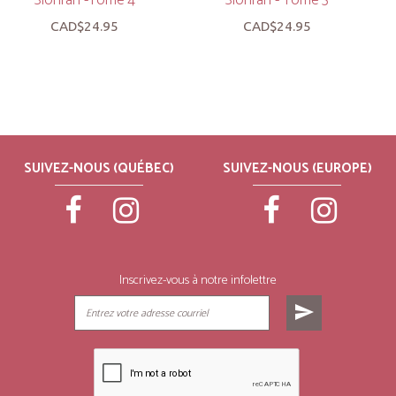
Sionrah -Tome 4
Sionrah - Tome 3
CAD$24.95
CAD$24.95
SUIVEZ-NOUS (QUÉBEC)
SUIVEZ-NOUS (EUROPE)
Inscrivez-vous à notre infolettre
send