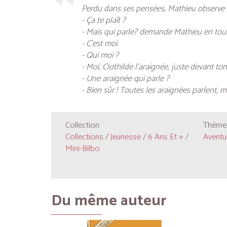
Perdu dans ses pensées, Mathieu observe u
- Ça te plaît ?
- Mais qui parle? demande Mathieu en tourn
- C’est moi.
- Qui moi ?
- Moi, Clothilde l’araignée, juste devant ton
- Une araignée qui parle ?
- Bien sûr ! Toutes les araignées parlent, ma
Collection
Thèmes
Collections
/
Jeunesse
/
6 Ans Et +
/
Aventur
Mini-Bilbo
Du même auteur