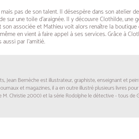
is pas de son talent. Il désespère dans son atelier de tai
rde sur une toile d’araignée. Il y découvre Clothilde, une 
ient son associée et Mathieu voit alors renaître la bouti
-même en vient à faire appel à ses services. Grâce à Cloth
aussi par l’amitié.
, Jean Bernèche est illustrateur, graphiste, enseignant et pe
urnaux et magazines, il a en outre illustré plusieurs livres pour
re M. Christie 2000) et la série
Rodolphe le détective
- tous de Gil