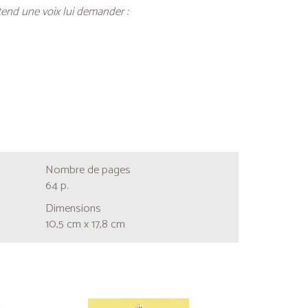
tend une voix lui demander :
Nombre de pages
64 p.
Dimensions
10,5 cm x 17,8 cm