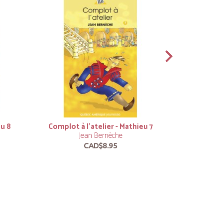
eu 8
Complot à l’atelier - Mathieu 7
Le Dernie
Jean Bernèche
géant
CAD$8.95