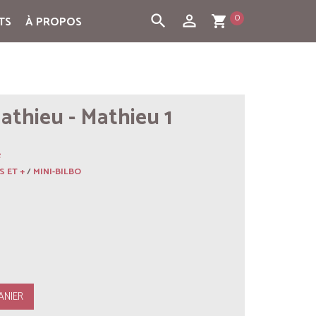
0
search
person_outline
TS
À PROPOS
shopping_cart
athieu - Mathieu 1
e
S ET +
/
MINI-BILBO
ANIER