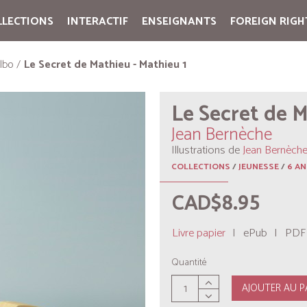
LLECTIONS
INTERACTIF
ENSEIGNANTS
FOREIGN RIGH
Cart:
(vide)
ilbo
Le Secret de Mathieu - Mathieu 1
Le Secret de M
Jean Bernèche
Illustrations de
Jean Bernèch
COLLECTIONS
/
JEUNESSE
/
6 AN
CAD$8.95
Livre papier
|
ePub
|
PDF
Quantité
AJOUTER AU P