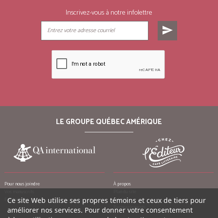
Inscrivez-vous à notre infolettre
send
LE GROUPE QUÉBEC AMÉRIQUE
Pour nous joindre
À propos
Vos manuscrits
Plan du site
Emplois
Crédits
Ce site Web utilise ses propres témoins et ceux de tiers pour
Remerciements
améliorer nos services. Pour donner votre consentement