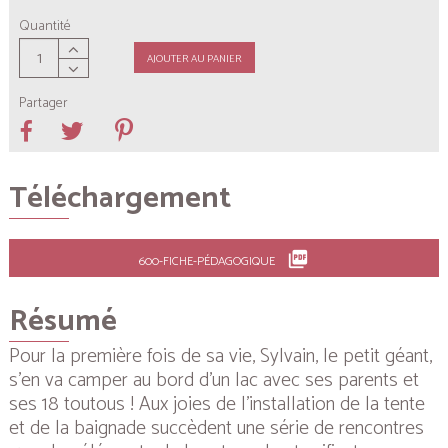
Quantité
AJOUTER AU PANIER
Partager
Téléchargement
picture_as_pdf
600-FICHE-PÉDAGOGIQUE
Résumé
Pour la première fois de sa vie, Sylvain, le petit géant,
s’en va camper au bord d’un lac avec ses parents et
ses 18 toutous ! Aux joies de l’installation de la tente
et de la baignade succèdent une série de rencontres