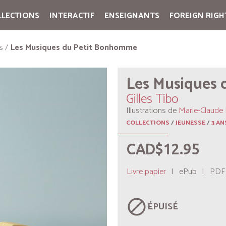
LLECTIONS
INTERACTIF
ENSEIGNANTS
FOREIGN RIGH
Cart:
(vide)
s
Les Musiques du Petit Bonhomme
Les Musiques
Gilles Tibo
Illustrations de
Marie-Claude 
COLLECTIONS
/
JEUNESSE
/
3 AN
CAD$12.95
Livre papier
|
ePub
|
PDF
block
ÉPUISÉ