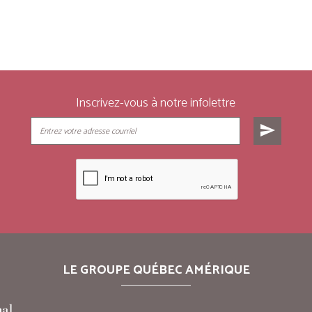
Inscrivez-vous à notre infolettre
send
LE GROUPE QUÉBEC AMÉRIQUE