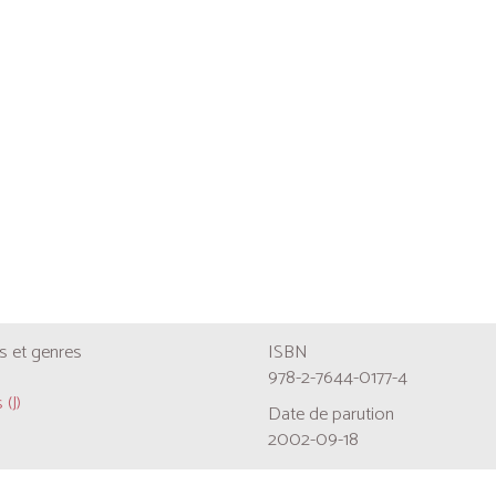
 et genres
ISBN
978-2-7644-0177-4
 (J)
Date de parution
2002-09-18