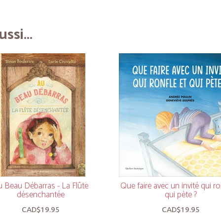
ssi...
 Beau Débarras - La Flûte
Que faire avec un invité qui ro
désenchantée
qui pète ?
CAD$19.95
CAD$19.95