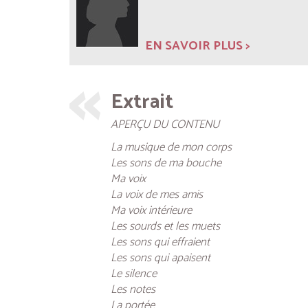
EN SAVOIR PLUS >
Extrait
APERÇU DU CONTENU
La musique de mon corps
Les sons de ma bouche
Ma voix
La voix de mes amis
Ma voix intérieure
Les sourds et les muets
Les sons qui effraient
Les sons qui apaisent
Le silence
Les notes
La portée