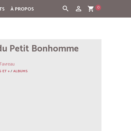
0
search
person_outline
TS
À PROPOS
shopping_cart
 du Petit Bonhomme
Favreau
S ET +
/
ALBUMS