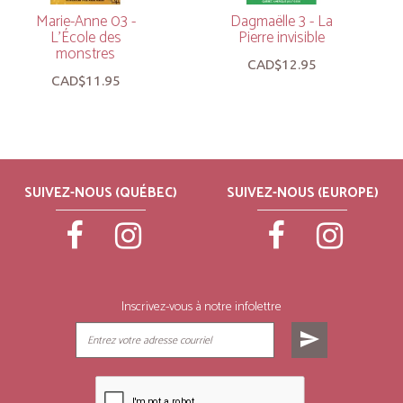
Marie-Anne 03 -
Dagmaëlle 3 - La
L’École des
Pierre invisible
monstres
CAD$12.95
CAD$11.95
SUIVEZ-NOUS (QUÉBEC)
SUIVEZ-NOUS (EUROPE)
Inscrivez-vous à notre infolettre
send