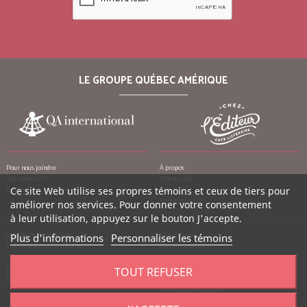
LE GROUPE QUÉBEC AMÉRIQUE
Pour nous joindre
À propos
Vos manuscrits
Plan du site
Emplois
Ce site Web utilise ses propres témoins et ceux de tiers pour
Crédits
Remerciements
améliorer nos services. Pour donner votre consentement
à leur utilisation, appuyez sur le bouton J'accepte.
Conditions d’utilisation
Mon compte
Plus d'informations
Personnaliser les témoins
Politique de confidentialité
Mes commandes
Politique contre le harcèlement
Mes notes de crédit
Politique anti-pourriels
Mes adresses
TOUT REFUSER
Politique de retour
Mes informations personnelles
Mes bons de réduction