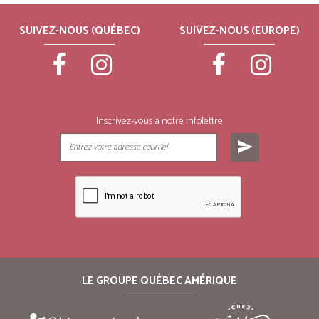
SUIVEZ-NOUS (QUÉBEC)
SUIVEZ-NOUS (EUROPE)
Inscrivez-vous à notre infolettre
send
LE GROUPE QUÉBEC AMÉRIQUE