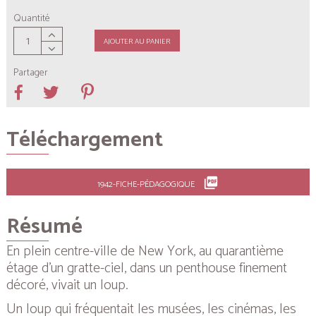
Quantité
AJOUTER AU PANIER
Partager
Téléchargement
picture_as_pdf
1942-FICHE-PÉDAGOGIQUE
Résumé
En plein centre-ville de New York, au quarantième
étage d’un gratte-ciel, dans un penthouse finement
décoré, vivait un loup.
Un loup qui fréquentait les musées, les cinémas, les