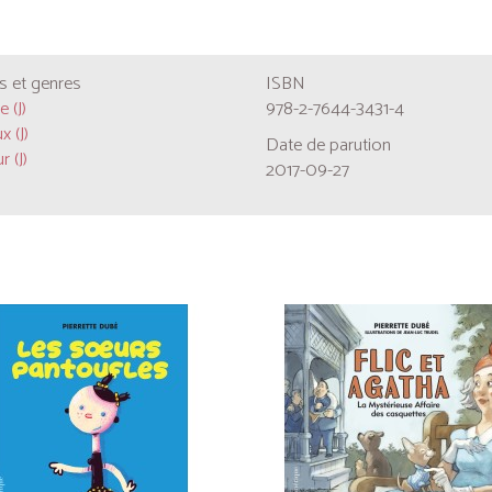
 et genres
ISBN
 (J)
978-2-7644-3431-4
 (J)
Date de parution
 (J)
2017-09-27