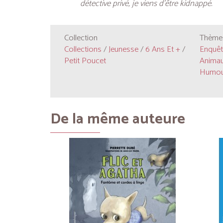
détective privé, je viens d’être kidnappé.
Collection
Thèmes
Collections
/
Jeunesse
/
6 Ans Et +
/
Enquête
Petit Poucet
Animaux
Humour
De la même auteure