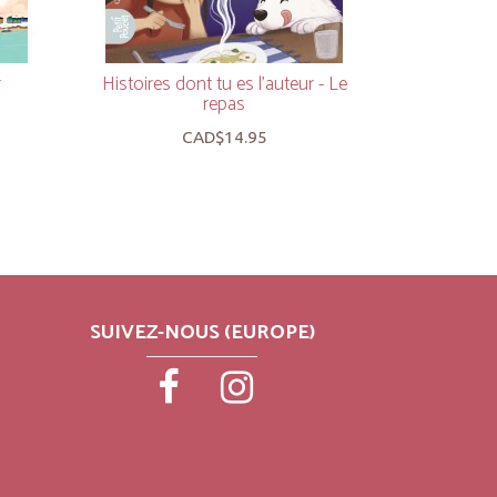
r
Histoires dont tu es l'auteur - Le
Morane
repas
CAD$14.95
SUIVEZ-NOUS (EUROPE)