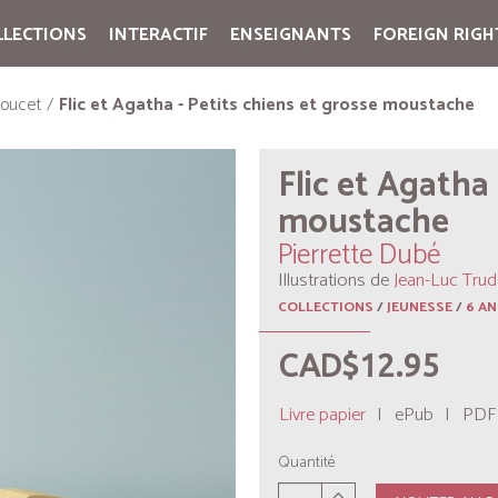
LLECTIONS
INTERACTIF
ENSEIGNANTS
FOREIGN RIGH
Cart:
(vide)
Poucet
Flic et Agatha - Petits chiens et grosse moustache
Flic et Agatha 
moustache
Pierrette Dubé
Illustrations de
Jean-Luc Trud
COLLECTIONS
/
JEUNESSE
/
6 AN
CAD$12.95
Livre papier
|
ePub
|
PDF
Quantité