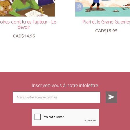
oires dont tu es l'auteur - Le
Piari et le Grand Guerrie
devoir
CAD$15.95
CAD$14.95
Inscrivez-vous à notre infolettre
send