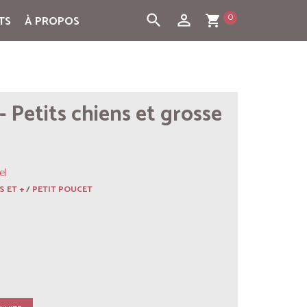
0
search
person_outline
TS
À PROPOS
shopping_cart
- Petits chiens et grosse
el
S ET +
/
PETIT POUCET