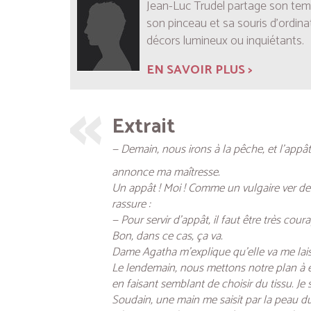
Jean-Luc Trudel partage son temps
son pinceau et sa souris d’ordin
décors lumineux ou inquiétants.
EN SAVOIR PLUS >
Extrait
— Demain, nous irons à la pêche, et l’appât,
annonce ma maîtresse.
Un appât ! Moi ! Comme un vulgaire ver de
rassure :
— Pour servir d’appât, il faut être très cou
Bon, dans ce cas, ça va.
Dame Agatha m’explique qu’elle va me lais
Le lendemain, nous mettons notre plan à ex
en faisant semblant de choisir du tissu. J
Soudain, une main me saisit par la peau du 