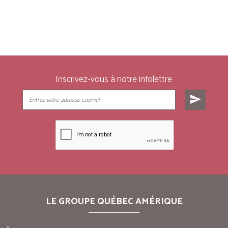
Inscrivez-vous à notre infolettre
send
LE GROUPE QUÉBEC AMÉRIQUE