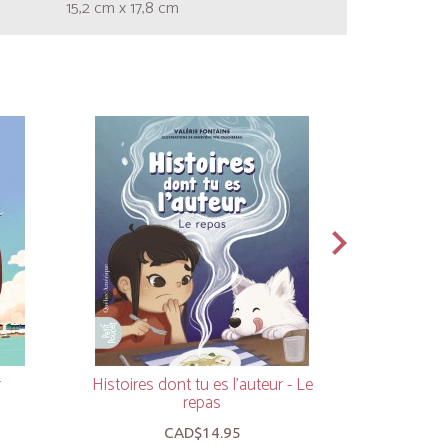
15,2 cm x 17,8 cm
r
Histoires dont tu es l'auteur - Le
Morane
repas
CAD$14.95