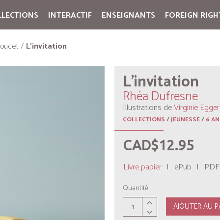
LLECTIONS
INTERACTIF
ENSEIGNANTS
FOREIGN RIGH
Cart:
(vide)
Poucet
L’invitation
L’invitation
Rhéa Dufresne
Illustrations de
Virginie Egger
COLLECTIONS
/
JEUNESSE
/
6 AN
CAD$12.95
Livre papier
|
ePub
|
PDF
Quantité
AJOUTER AU P