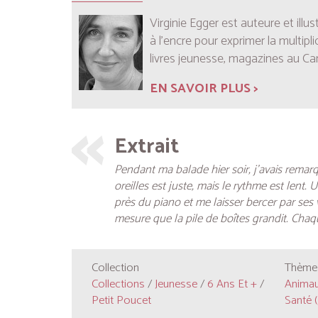
Virginie Egger est auteure et illu
à l’encre pour exprimer la multip
livres jeunesse, magazines au Can
EN SAVOIR PLUS >
Extrait
Pendant ma balade hier soir, j’avais remar
oreilles est juste, mais le rythme est lent.
près du piano et me laisser bercer par ses v
mesure que la pile de boîtes grandit. Chaqu
Collection
Thèmes
Collections
/
Jeunesse
/
6 Ans Et +
/
Animaux
Petit Poucet
Santé (