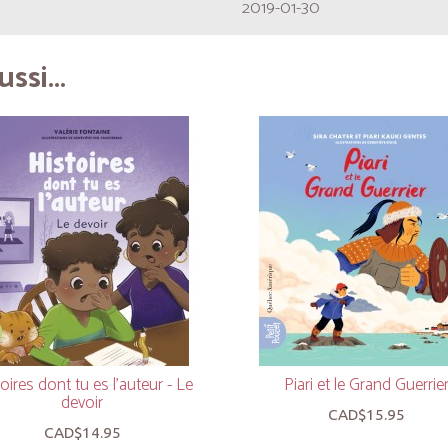
2019-01-30
ssi...
oires dont tu es l'auteur - Le
Piari et le Grand Guerrie
devoir
CAD$15.95
CAD$14.95