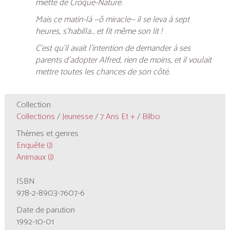
miette de
Croque-Nature
.
Mais ce matin-là —ô miracle— il se leva à sept
heures, s’habilla… et fit même son lit !
C’est qu’il avait l’intention de demander à ses
parents d’adopter Alfred, rien de moins, et il voulait
mettre toutes les chances de son côté.
Collection
Collections
/
Jeunesse
/
7 Ans Et +
/
Bilbo
Thèmes et genres
Enquête (J)
Animaux (J)
ISBN
978-2-8903-7607-6
Date de parution
1992-10-01