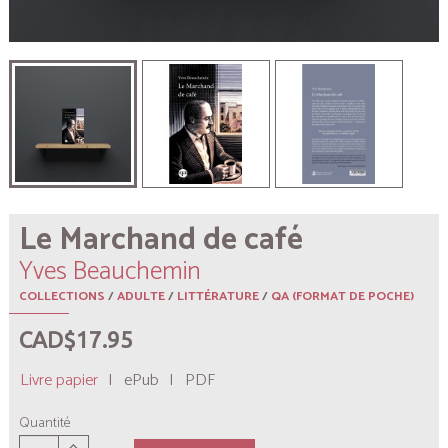
Le Marchand de café
Yves Beauchemin
COLLECTIONS
/
ADULTE
/
LITTÉRATURE
/
QA (FORMAT DE POCHE)
CAD$17.95
Livre papier
|
ePub
|
PDF
Quantité