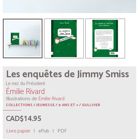
Les enquêtes de Jimmy Smiss
Le nez du Président
Émilie Rivard
Illustrations de
Émilie Rivard
COLLECTIONS
/
JEUNESSE
/
9 ANS ET +
/
GULLIVER
CAD$14.95
Livre papier
|
ePub
|
PDF