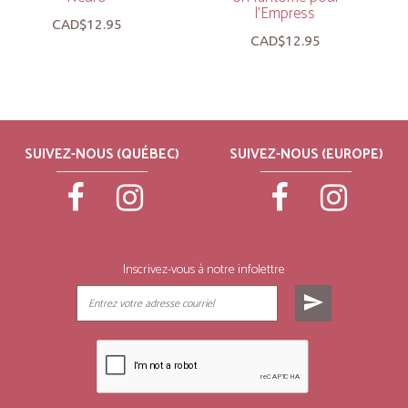
l’Empress
CAD$12.95
CAD$12.95
SUIVEZ-NOUS (QUÉBEC)
SUIVEZ-NOUS (EUROPE)
Inscrivez-vous à notre infolettre
send