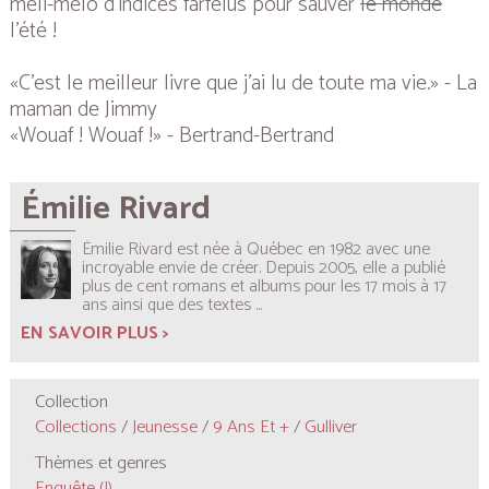
méli-mélo d’indices farfelus pour sauver
le monde
l’été !
«C’est le meilleur livre que j’ai lu de toute ma vie.» - La
maman de Jimmy
«Wouaf ! Wouaf !» - Bertrand-Bertrand
Émilie Rivard
Émilie Rivard est née à Québec en 1982 avec une
incroyable envie de créer. Depuis 2005, elle a publié
plus de cent romans et albums pour les 17 mois à 17
ans ainsi que des textes
...
EN SAVOIR PLUS >
Collection
Collections
/
Jeunesse
/
9 Ans Et +
/
Gulliver
Thèmes et genres
Enquête (J)