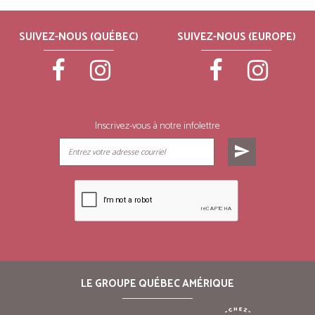
SUIVEZ-NOUS (QUÉBEC)
SUIVEZ-NOUS (EUROPE)
Inscrivez-vous à notre infolettre
send
LE GROUPE QUÉBEC AMÉRIQUE