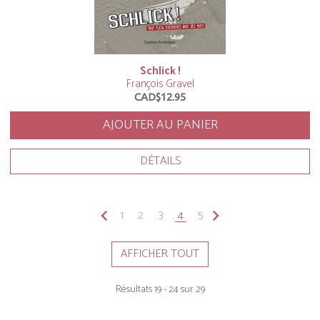
Schlick !
François Gravel
CAD$12.95
AJOUTER AU PANIER
DÉTAILS
keyboard_arrow_left
1
2
3
4
5
keyboard_arrow_right
AFFICHER TOUT
Résultats 19 - 24 sur 29