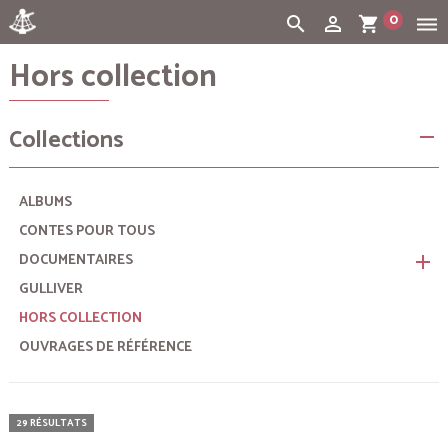
0
search
person_outline
shopping_cart
dehaze
Hors collection
Cart:
(vide)
Collections
remove
ALBUMS
CONTES POUR TOUS
DOCUMENTAIRES
remove
GULLIVER
HORS COLLECTION
OUVRAGES DE RÉFÉRENCE
29 RÉSULTATS