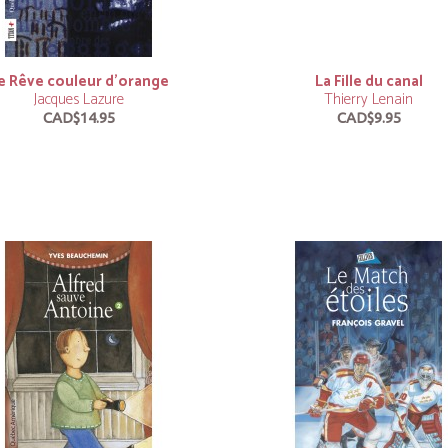
e Rêve couleur d’orange
La Fille du canal
Jacques Lazure
Thierry Lenain
CAD$14.95
CAD$9.95