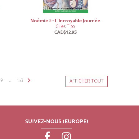
Noémie 2 - L’Incroyable Journée
Gilles Tibo
CAD$12.95
39
...
153
keyboard_arrow_right
AFFICHER TOUT
SUIVEZ-NOUS (EUROPE)