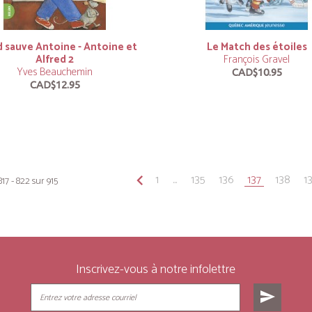
d sauve Antoine - Antoine et
Le Match des étoiles
Alfred 2
François Gravel
Yves Beauchemin
CAD$10.95
CAD$12.95
keyboard_arrow_left
1
...
135
136
137
138
1
817 - 822 sur 915
Inscrivez-vous à notre infolettre
send