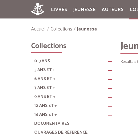
LIVRES
JEUNESSE
AUTEURS
CO
Accueil
Collections
Jeunesse
Jeu
Collections
0-3 ANS
remove
Résultats 
3 ANS ET +
remove
6 ANS ET +
remove
7 ANS ET +
remove
9 ANS ET +
remove
12 ANS ET +
remove
14 ANS ET +
remove
DOCUMENTAIRES
OUVRAGES DE RÉFÉRENCE