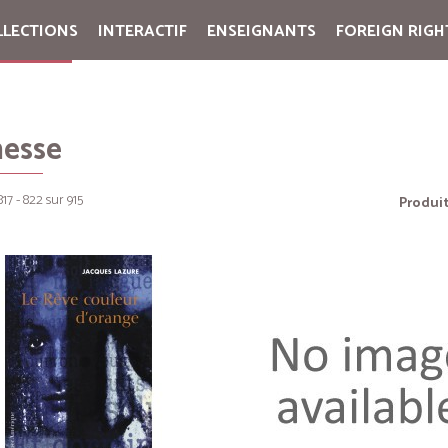
LLECTIONS
INTERACTIF
ENSEIGNANTS
FOREIGN RIGH
Cart:
(vide)
nesse
817 - 822 sur 915
Produit