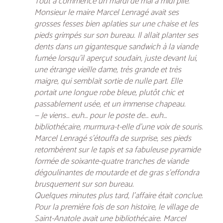
Tout a commencé un mardi de mai à midi pile.
Monsieur le maire Marcel Lenragé avait ses
grosses fesses bien aplaties sur une chaise et les
pieds grimpés sur son bureau. Il allait planter ses
dents dans un gigantesque sandwich à la viande
fumée lorsqu’il aperçut soudain, juste devant lui,
une étrange vieille dame, très grande et très
maigre, qui semblait sortie de nulle part. Elle
portait une longue robe bleue, plutôt chic et
passablement usée, et un immense chapeau.
— Je viens… euh… pour le poste de… euh…
bibliothécaire, murmura-t-elle d’une voix de souris.
Marcel Lenragé s’étouffa de surprise, ses pieds
retombèrent sur le tapis et sa fabuleuse pyramide
formée de soixante-quatre tranches de viande
dégoulinantes de moutarde et de gras s’effondra
brusquement sur son bureau.
Quelques minutes plus tard, l’affaire était conclue.
Pour la première fois de son histoire, le village de
Saint-Anatole avait une bibliothécaire. Marcel