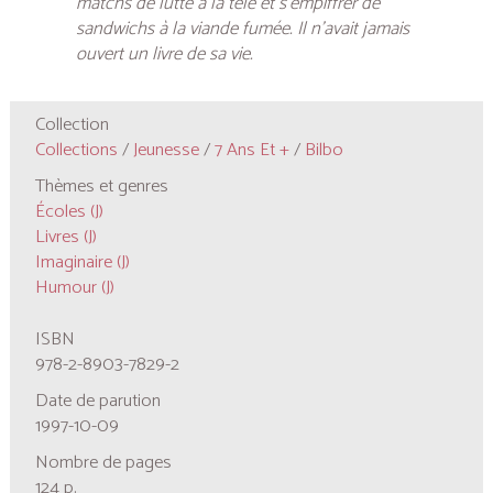
matchs de lutte à la télé et s’empiffrer de
sandwichs à la viande fumée. Il n’avait jamais
ouvert un livre de sa vie.
Collection
Collections
/
Jeunesse
/
7 Ans Et +
/
Bilbo
Thèmes et genres
Écoles (J)
Livres (J)
Imaginaire (J)
Humour (J)
ISBN
978-2-8903-7829-2
Date de parution
1997-10-09
Nombre de pages
124 p.