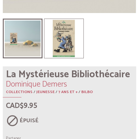
La Mystérieuse Bibliothécaire
Dominique Demers
COLLECTIONS
/
JEUNESSE
/
7 ANS ET +
/
BILBO
CAD$9.95
block
ÉPUISÉ
Partager