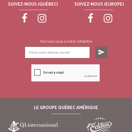
SUIVEZ-NOUS (QUÉBEC)
SUIVEZ-NOUS (EUROPE)
Inscrivez-vous à notre infolettre
send
LE GROUPE QUÉBEC AMÉRIQUE