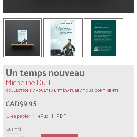
Un temps nouveau
Micheline Duff
COLLECTIONS
/
ADULTE
/
LITTÉRATURE
/
TOUS CONTINENTS
CAD$9.95
Livre papier
|
ePub
|
PDF
Quantité