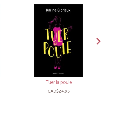
Tuer la poule
M
CAD$24.95