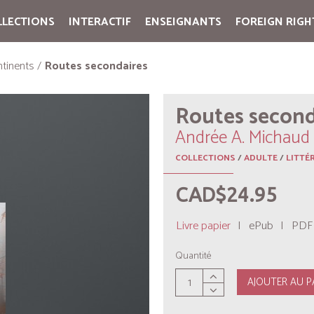
LLECTIONS
INTERACTIF
ENSEIGNANTS
FOREIGN RIGH
Cart:
(vide)
tinents
Routes secondaires
Routes second
Andrée A. Michaud
COLLECTIONS
/
ADULTE
/
LITTÉ
CAD$24.95
Livre papier
|
ePub
|
PDF
Quantité
AJOUTER AU P