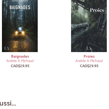
Baignades
Proies
Andrée A. Michaud
Andrée A. Michaud
CAD$29.95
CAD$29.95
ssi...