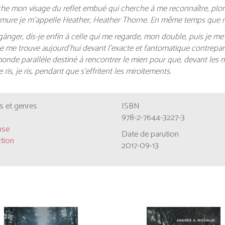
roche mon visage du reflet embué qui cherche à me reconnaître, pl
ure je m’appelle Heather, Heather Thorne. En même temps que mo
ger, dis-je enfin à celle qui me regarde, mon double, puis je me m
je me trouve aujourd’hui devant l’exacte et fantomatique contrepar
monde parallèle destiné à rencontrer le mien pour que, devant les m
ris, je ris, pendant que s’effritent les miroitements.
 et genres
ISBN
978-2-7644-3227-3
nse
Date de parution
ction
2017-09-13