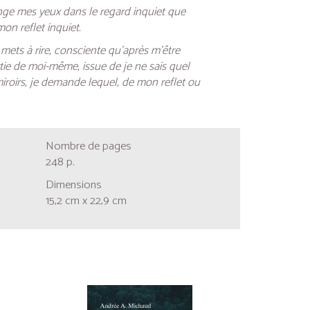
onge mes yeux dans le regard inquiet que
n reflet inquiet.
ets à rire, consciente qu’après m’être
tie de moi-même, issue de je ne sais quel
iroirs, je demande lequel, de mon reflet ou
Nombre de pages
248 p.
Dimensions
15,2 cm x 22,9 cm