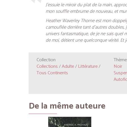
J’essuie le miroir du plat de la main, app
mon souffle embrume de nouveau, et murm
Heather Waverley Thorne est mon doppelgän
camouflée derrière tant d’autres doubles, 
univers fantasmatique, de je ne sais quel 
de moi, détient une quelconque vérité. Et je 
Collection
Thèmes
Collections
/
Adulte
/
Littérature
/
Noir
Tous Continents
Suspe
Autofi
De la même auteure