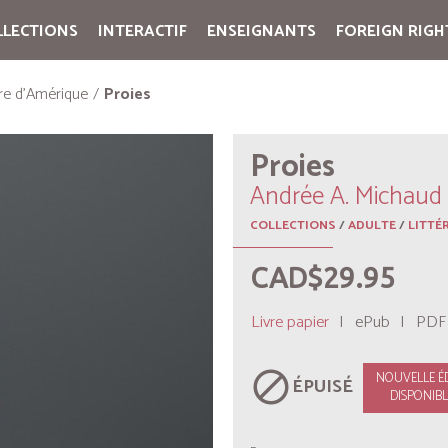
LLECTIONS
INTERACTIF
ENSEIGNANTS
FOREIGN RIGH
Cart:
(vide)
ure d'Amérique
Proies
Proies
Andrée A. Michaud
COLLECTIONS
/
ADULTE
/
LITTÉ
CAD$29.95
Livre papier
|
ePub
|
PDF
block
NOUVELLE É
ÉPUISÉ
DISPONIBLE