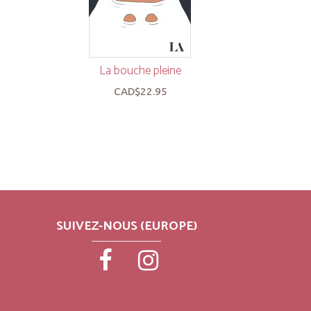
La bouche pleine
La t
CAD$22.95
SUIVEZ-NOUS (EUROPE)