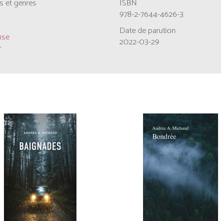
 et genres
ISBN
978-2-7644-4626-3
Date de parution
nse
2022-03-29
r