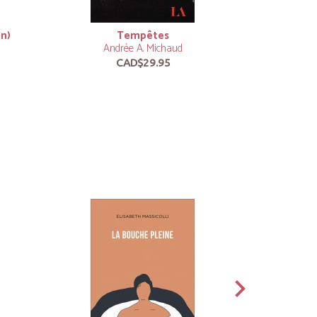
on)
Tempêtes
Rout
Andrée A. Michaud
An
CAD$29.95