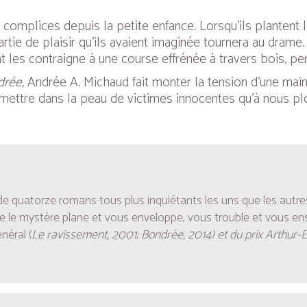
, complices depuis la petite enfance. Lorsqu’ils plantent l
tie de plaisir qu’ils avaient imaginée tournera au drame. Ils
es contraigne à une course effrénée à travers bois, penda
rée,
Andrée A. Michaud fait monter la tension d’une main 
se mettre dans la peau de victimes innocentes qu’à nous p
e quatorze romans tous plus inquiétants les uns que les autres. 
le le mystère plane et vous enveloppe, vous trouble et vous enso
néral (
Le ravissement, 2001; Bondrée, 2014) et du prix Arthur-El