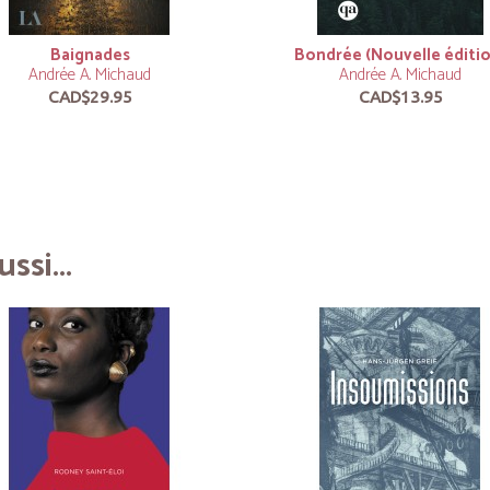
Baignades
Bondrée (Nouvelle éditi
Andrée A. Michaud
Andrée A. Michaud
CAD$29.95
CAD$13.95
ssi...