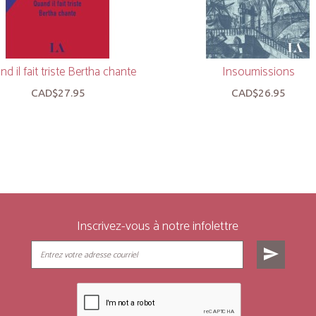
d il fait triste Bertha chante
Insoumissions
CAD$27.95
CAD$26.95
Inscrivez-vous à notre infolettre
send