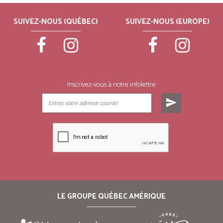
SUIVEZ-NOUS (QUÉBEC)
SUIVEZ-NOUS (EUROPE)
Inscrivez-vous à notre infolettre
send
LE GROUPE QUÉBEC AMÉRIQUE