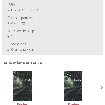
ISBN
978-2-7644-5422-0
Date de parution
2024-11-05
Nombre de pages
312 p.
Dimensions
21,6 cm x 12,7 cm
De la même auteure
Proies
Proies